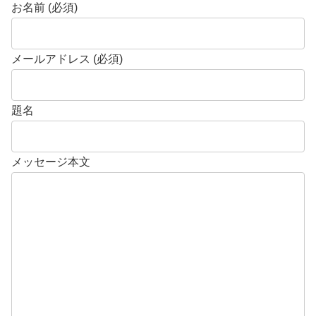
お名前 (必須)
メールアドレス (必須)
題名
メッセージ本文