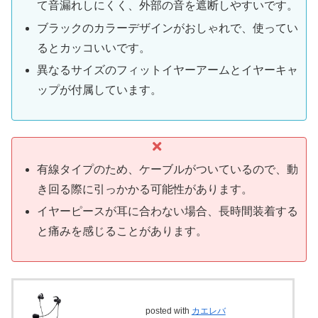
て音漏れしにくく、外部の音を遮断しやすいです。
ブラックのカラーデザインがおしゃれで、使ってい
るとカッコいいです。
異なるサイズのフィットイヤーアームとイヤーキャ
ップが付属しています。
有線タイプのため、ケーブルがついているので、動
き回る際に引っかかる可能性があります。
イヤーピースが耳に合わない場合、長時間装着する
と痛みを感じることがあります。
posted with
カエレバ