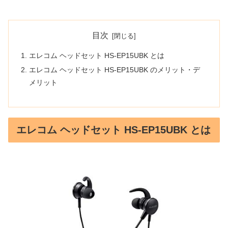
目次
エレコム ヘッドセット HS-EP15UBK とは
エレコム ヘッドセット HS-EP15UBK のメリット・デ
メリット
エレコム ヘッドセット HS-EP15UBK とは