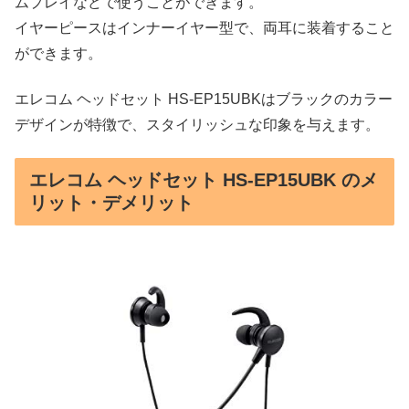
ムプレイなどで使うことができます。
イヤーピースはインナーイヤー型で、両耳に装着すること
ができます。
エレコム ヘッドセット HS-EP15UBKはブラックのカラー
デザインが特徴で、スタイリッシュな印象を与えます。
エレコム ヘッドセット HS-EP15UBK のメ
リット・デメリット