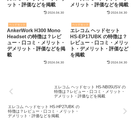
ット・評価などを掲載
メリット・評価などを掲載
2024.04.30
2024.04.30
ヘッドセット
ヘッドセット
AnkerWork H300 Mono
エレコム ヘッドセット
Headset の特徴は？レビ
HS-EP17UBK の特徴は？
ュー・口コミ・メリット・
レビュー・口コミ・メリッ
デメリット・評価などを掲
ト・デメリット・評価など
載
を掲載
2024.04.30
2024.04.30
エレコム ヘッドセット HS-NB05USV の
特徴は？レビュー・口コミ・メリット・
デメリット・評価などを掲載
エレコム ヘッドセット HS-HP27UBK の
特徴は？レビュー・口コミ・メリット・
デメリット・評価などを掲載