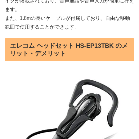
イクが搭載されており、音声通話や音声入力が簡単に行え
ます。
また、1.8mの長いケーブルが付属しており、自由な移動
範囲で使用することができます。
エレコム ヘッドセット HS-EP13TBK のメ
リット・デメリット