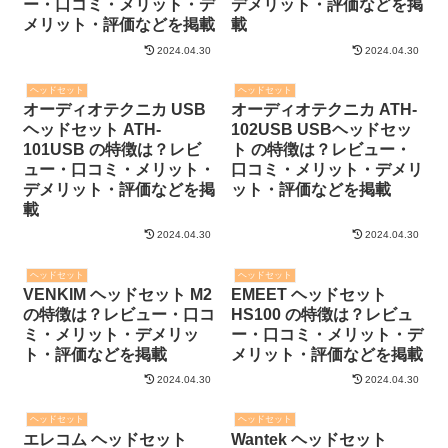
ー・口コミ・メリット・デ
デメリット・評価などを掲
メリット・評価などを掲載
載
2024.04.30
2024.04.30
ヘッドセット
ヘッドセット
オーディオテクニカ USB
オーディオテクニカ ATH-
ヘッドセット ATH-
102USB USBヘッドセッ
101USB の特徴は？レビ
ト の特徴は？レビュー・
ュー・口コミ・メリット・
口コミ・メリット・デメリ
デメリット・評価などを掲
ット・評価などを掲載
載
2024.04.30
2024.04.30
ヘッドセット
ヘッドセット
VENKIM ヘッドセット M2
EMEET ヘッドセット
の特徴は？レビュー・口コ
HS100 の特徴は？レビュ
ミ・メリット・デメリッ
ー・口コミ・メリット・デ
ト・評価などを掲載
メリット・評価などを掲載
2024.04.30
2024.04.30
ヘッドセット
ヘッドセット
エレコム ヘッドセット
Wantek ヘッドセット