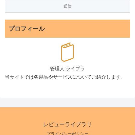
プロフィール
管理人:ライブラ
当サイトでは各製品やサービスについてご紹介します。
レビューライブラリ
プライバシーポリシー