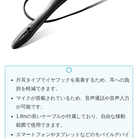
片耳タイプでイヤフックを装着するため、耳への負
担を軽減できます。
マイクが搭載されているため、音声通話や音声入力
が可能です。
1.8mの長いケーブルが付属しており、自由な移動
範囲で使用できます。
スマートフォンやタブレットなどのモバイルデバイ