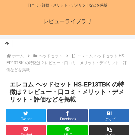
口コミ・評価・メリット・デメリットなどを掲載
レビューライブラリ
PR
ホーム
ヘッドセット
エレコム ヘッドセット HS-
EP13TBK の特徴は？レビュー・口コミ・メリット・デメリット・評
価などを掲載
エレコム ヘッドセット HS-EP13TBK の特
徴は？レビュー・口コミ・メリット・デメ
リット・評価などを掲載
Twitter
Facebook
はてブ
Pocket
LINE
コピー