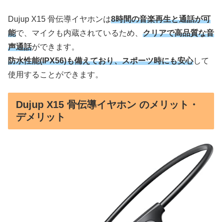
Dujup X15 骨伝導イヤホンは
8時間の音楽再生と通話が可
能
で、マイクも内蔵されているため、
クリアで高品質な音
声通話
ができます。
防水性能(IPX56)も備えており、スポーツ時にも安心
して
使用することができます。
Dujup X15 骨伝導イヤホン のメリット・
デメリット