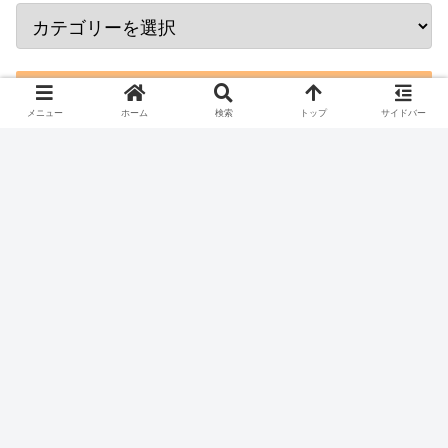
posted with
トマレバ
千葉県浦安市明海6-2-1
[地図]
楽天トラベルで見る
じゃらんで見る
メニュー
ホーム
検索
トップ
サイドバー
JTBで見る
一休で見る
るるぶで見る
Yahoo!トラベルで見る