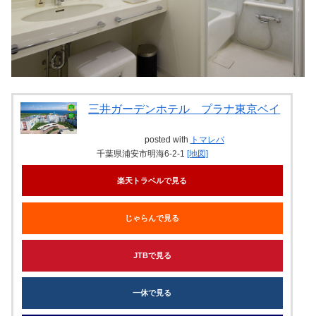
三井ガーデンホテル プラナ東京ベイ
posted with
トマレバ
千葉県浦安市明海6-2-1
[地図]
楽天トラベルで見る
じゃらんで見る
JTBで見る
一休で見る