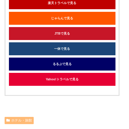
その他
東京ベイ舞浜ホテル ファーストリゾ
ート
posted with
トマレバ
千葉県浦安市舞浜1-6
[地図]
楽天トラベルで見る
じゃらんで見る