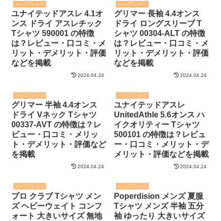
メンズTシャツ
メンズTシャツ
ユナイテッドアスレ 4.1オ
グリマー 長袖 4.4オンス
ンス ドライ アスレチック
ドライ ロングスリーブ T
Tシャツ 590001 の特徴
シャツ 00304-ALT の特徴
は？レビュー・口コミ・メ
は？レビュー・口コミ・メ
リット・デメリット・評価
リット・デメリット・評価
などを掲載
などを掲載
2024.04.24
2024.04.24
メンズTシャツ
メンズTシャツ
グリマー 半袖 4.4オンス
ユナイテッドアスレ
ドライ Vネック Tシャツ
UnitedAthle 5.6オンス ハ
00337-AVT の特徴は？レ
イクオリティー Tシャツ
ビュー・口コミ・メリッ
500101 の特徴は？レビュ
ト・デメリット・評価など
ー・口コミ・メリット・デ
を掲載
メリット・評価などを掲載
2024.04.24
2024.04.24
メンズTシャツ
メンズTシャツ
プロ クラブ Tシャツ メン
Poperdision メンズ 夏服
ズ ヘビーウェイト コンフ
Tシャツ メンズ 半袖 五分
ォート 大きいサイズ 無地
袖 ゆったり 大きいサイズ