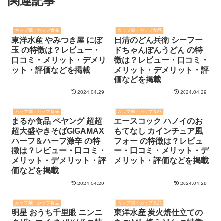
関連記事
カップ麺・カップ食品
カップ麺・カップ食品
東洋水産 やみつき屋 にぼ
日清のどん兵衛 シーフー
玉 の特徴は？レビュー・
ドちゃんぽんうどん の特
口コミ・メリット・デメリ
徴は？レビュー・口コミ・
ット・評価などを掲載
メリット・デメリット・評
価などを掲載
2024.04.29
2024.04.29
カップ麺・カップ食品
カップ麺・カップ食品
まるか食品 ペヤング 超超
エースコック ハノイのお
超大盛やきそばGIGAMAX
もてなし カインチュア風
ハーフ＆ハーフ激辛 の特
フォー の特徴は？レビュ
徴は？レビュー・口コミ・
ー・口コミ・メリット・デ
メリット・デメリット・評
メリット・評価などを掲載
価などを掲載
2024.04.29
2024.04.29
カップ麺・カップ食品
カップ麺・カップ食品
明星 おうち千里眼 ニンニ
東洋水産 炭火焼仕立ての